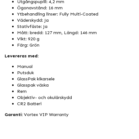
Utgångspupill: 4,2 mm
Ögonavstånd: 16 mm
Ytbehandling linser: Fully Multi-Coated
Väderskydd: Ja
Stativfäste: Ja
Mått: bredd: 127 mm, Längd: 146 mm
Vikt: 920 g
Färg: Grön
Levereras med:
Manual
Putsduk
GlassPak kikarsele
Glasspak väska
Rem
Objektiv- och okulärskydd
CR2 Batteri
Garanti:
Vortex VIP Warranty