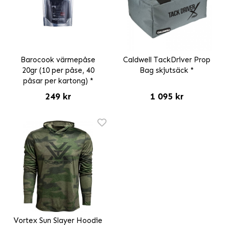
Barocook värmepåse
Caldwell TackDriver Prop
20gr (10 per påse, 40
Bag skjutsäck *
påsar per kartong) *
249 kr
1 095 kr
Vortex Sun Slayer Hoodie