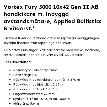
Vortex Fury 5000 10x42 Gen II AB
handkikare m. inbyggd
avståndsmätare, Applied Ballistics
& väderst.*
Kikarens linser är ultrahård och den reptåliga beläggningen
skyddar linserna från repor, olja och smuts.
Till Vortex Fury ingår Glasspak bärsele med väska, nackrem,
linsduk, okular- och objektivlinsskydd, CR2 batteri.
Specifikationer:
Prismatyp: Takkantsprisma
Förstoring: 10x
Räckvidd mot reflekterande mål: 4 570 m
Räckvidd mot hjortdjur: 2 184 m
Räckvidd mot träd: 1 456 m
Objektivdiameter: 42 mm
Synfält: 6,1° på 107,5 m på 1000 m
Närgräns: 5,6 m