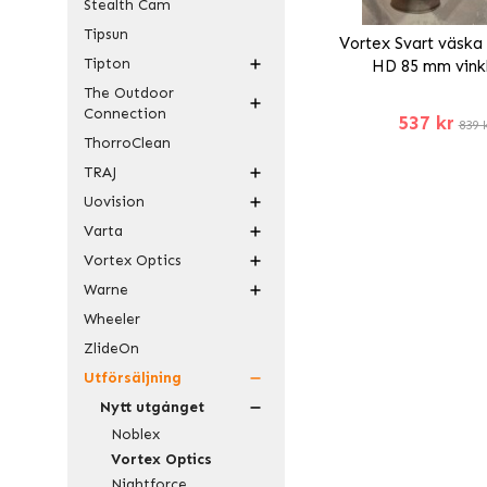
Stealth Cam
Tipsun
Vortex Svart väska t
Tipton
HD 85 mm vink
The Outdoor
Connection
537 kr
839 
ThorroClean
TRAJ
Uovision
Varta
Vortex Optics
Warne
Wheeler
ZlideOn
Utförsäljning
Nytt utgånget
Noblex
Vortex Optics
Nightforce