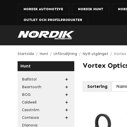
NORDIK AUTOMOTIVE
NORDIK HUNT
NOR
OUTLET OCH PROFILPRODUKTER
Startsida
/
Hunt
/
Utförsäljning
/
Nytt utgånget
/
Vortex
Vortex Optic
Hunt
Ballistol
Sortering
Beartooth
BOG
Caldwell
Casström
Contessa
Dianova