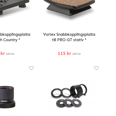
bkopplingsplatta
Vortex Snabbkopplingsplatta
igh Country *
till PRO-GT stativ *
 kr
115 kr
169 kr
169 kr