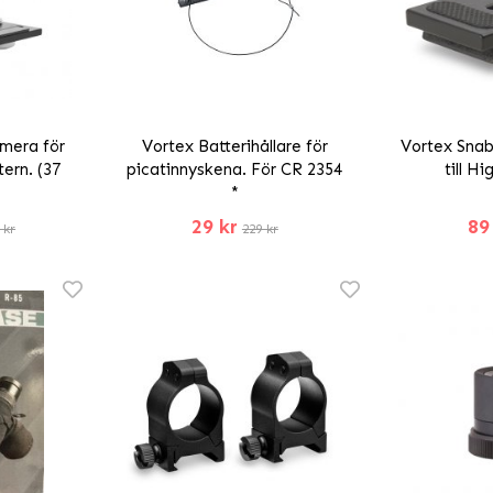
mera för
Vortex Batterihållare för
Vortex Snab
ern. (37
picatinnyskena. För CR 2354
till H
*
29 kr
89
 kr
229 kr