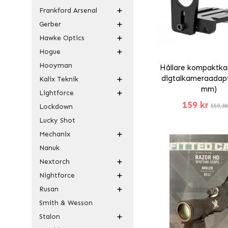
Frankford Arsenal
Gerber
Hawke Optics
Hogue
Hooyman
Hållare kompaktka
digtalkameraadapt
Kalix Teknik
mm)
Lightforce
159 kr
Lockdown
559,38
Lucky Shot
Mechanix
Nanuk
Nextorch
Nightforce
Rusan
Smith & Wesson
Stalon