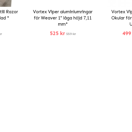
ill Razor
Vortex Viper aluminiumringar
Vortex Vi
lad *
för Weaver 1" låga höjd 7,11
Okular fö
mm*
525 kr
499
kr
559 kr