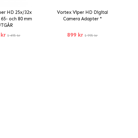
per HD 25x/32x
Vortex Viper HD Digital
r 65- och 80 mm
Camera Adapter *
UTGÅR
 kr
899 kr
1 495 kr
1 995 kr