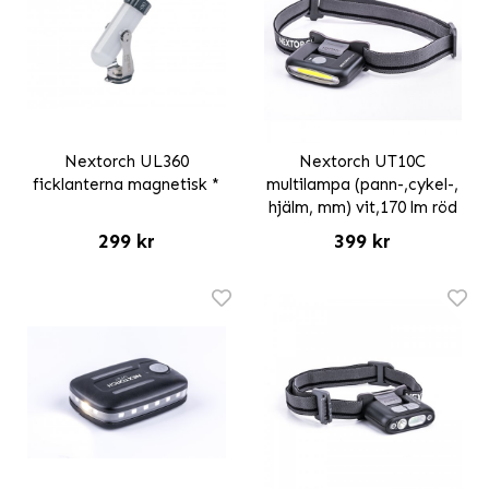
Nextorch UL360
Nextorch UT10C
ficklanterna magnetisk *
multilampa (pann-,cykel-,
hjälm, mm) vit,170 lm röd
299 kr
399 kr