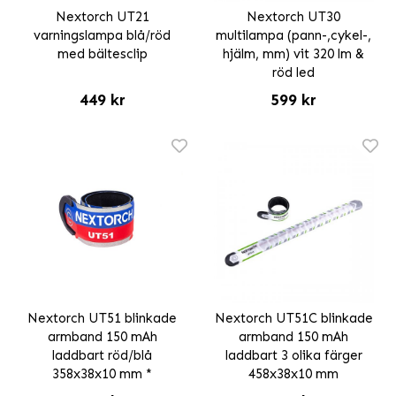
Nextorch UT21
Nextorch UT30
varningslampa blå/röd
multilampa (pann-,cykel-,
med bältesclip
hjälm, mm) vit 320 lm &
röd led
449 kr
599 kr
Nextorch UT51 blinkade
Nextorch UT51C blinkade
armband 150 mAh
armband 150 mAh
laddbart röd/blå
laddbart 3 olika färger
358x38x10 mm *
458x38x10 mm