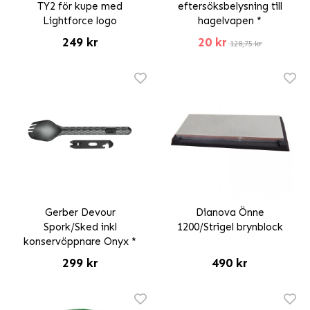
TY2 för kupe med
eftersöksbelysning till
Lightforce logo
hagelvapen *
249 kr
20 kr
128,75 kr
Gerber Devour
Dianova Önne
Spork/Sked inkl
1200/Strigel brynblock
konservöppnare Onyx *
299 kr
490 kr