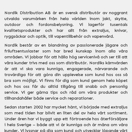
Nordik Distribution AB är en svensk distributör av noggrant
utvalda varumärken från hela världen inom jakt, skytte,
outdoor och fordonsbelysning. Vi lagerför tusentals
kvalitetsprodukter och har allt från extraljus, knivar,
ryggsäckar och optik, till vapentillbehör och vapenvård.
Nordik består av en blandning av passionerade jägare och
friluftsentusiaster som har bred kunskap inom alla våra
områden. Vi jobbar för att hålla hög servicenivå och ser till att
våra kunder trivs med oss som distributör. Nordiks kärnvärden
är att vi ska vara kunniga, engagerade, närvarande och
trovärdiga för att göra din upplevelse som kund hos oss så
bra som möjligt. Vi finns för dig som kund genom hela köpet
och hos oss får du alltid tillgång till snabb och personlig
service. Vi ger gärna tips och råd om våra produkter och
tillhandahåller både service och reparationer.
Sedan starten 2002 har mycket hänt, vi började med extraljus
som med tiden har blivit en liten del av hela vårt sortiment.
Under åren har vi byggt upp ett förtroende hos återförsäljare
i hela Sverige – både att vi är kunniga och är måna om våra
kunder. Vi lyssnar på dig som kund och utvecklar löpande vårt