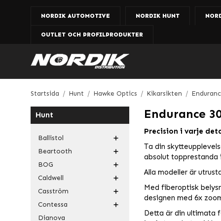
NORDIK AUTOMOTIVE
NORDIK HUNT
NOR
OUTLET OCH PROFILPRODUKTER
Startsida
/
Hunt
/
Hawke Optics
/
Kikarsikten
/
Enduran
Endurance 3
Hunt
Precision i varje det
Ballistol
Ta din skytteupplevels
Beartooth
absolut topprestanda i
BOG
Alla modeller är utru
Caldwell
Med fiberoptisk belys
Casström
designen med 6x zoomint
Contessa
Detta är din ultimata 
Dianova