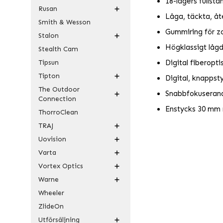
18-lagers fullstä
Rusan
Låga, täckta, åte
Smith & Wesson
Gummiring för z
Stalon
Högklassigt lågd
Stealth Cam
Digital fiberopti
Tipsun
Tipton
Digital, knappsty
The Outdoor
Snabbfokuseran
Connection
Enstycks 30 mm 
ThorroClean
TRAJ
Uovision
Varta
Vortex Optics
Warne
Wheeler
ZlideOn
Utförsäljning