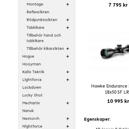
Montage
7 795 kr
Reflexsikten
Rödpunktssikten
Tubkikare
Tillbehör hand och
tubkikare
Tillbehör kikarsikten
Hogue
Hooyman
Kalix Teknik
Lightforce
Hawke Endurance 
Lockdown
18x50 SF L
Lucky Shot
10 995 k
Mechanix
Nanuk
Nextorch
Egenskaper:
Nightforce