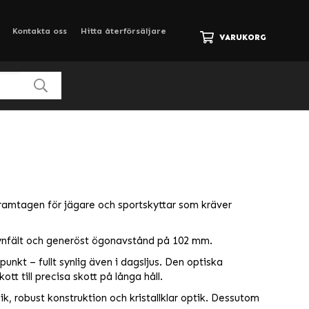
Kontakta oss
Hitta återförsäljare
VARUKORG
ramtagen för jägare och sportskyttar som kräver
synfält och generöst ögonavstånd på 102 mm.
punkt – fullt synlig även i dagsljus. Den optiska
t till precisa skott på långa håll.
ik, robust konstruktion och kristallklar optik. Dessutom