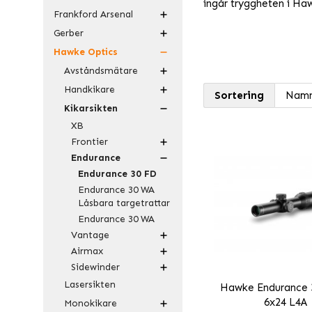
ingår tryggheten i Haw
Frankford Arsenal
Gerber
Hawke Optics
Avståndsmätare
Handkikare
Sortering
Kikarsikten
XB
Frontier
Endurance
Endurance 30 FD
Endurance 30 WA
Låsbara targetrattar
Endurance 30 WA
Vantage
Airmax
Sidewinder
Lasersikten
Hawke Endurance 
6x24 L4A
Monokikare