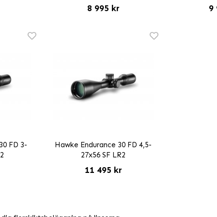
8 995 kr
9 
30 FD 3-
Hawke Endurance 30 FD 4,5-
R2
27x56 SF LR2
r
11 495 kr