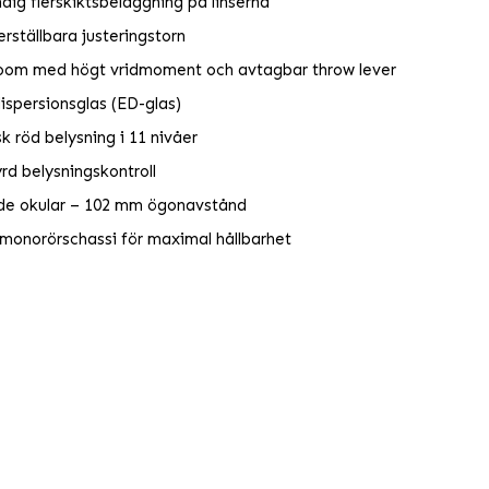
ndig flerskiktsbeläggning på linserna
rställbara justeringstorn
oom med högt vridmoment och avtagbar throw lever
ispersionsglas (ED-glas)
sk röd belysning i 11 nivåer
rd belysningskontroll
de okular – 102 mm ögonavstånd
monorörschassi för maximal hållbarhet