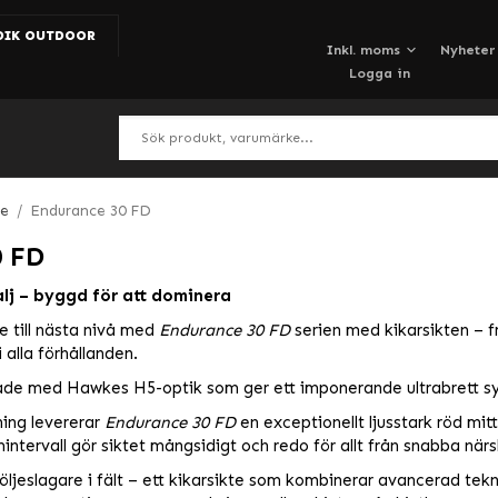
DIK OUTDOOR
Nyheter
Logga in
ce
/
Endurance 30 FD
0 FD
alj – byggd för att dominera
e till nästa nivå med
Endurance 30 FD
serien med kikarsikten – f
 alla förhållanden.
stade med Hawkes H5-optik som ger ett imponerande ultrabrett 
ning levererar
Endurance 30 FD
en exceptionellt ljusstark röd mitt
ervall gör siktet mångsidigt och redo för allt från snabba närskot
följeslagare i fält – ett kikarsikte som kombinerar avancerad tekn