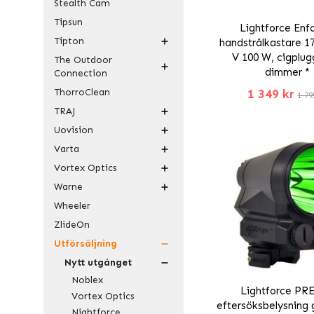
Stealth Cam
Tipsun
Lightforce Enf
Tipton
handstrålkastare 1
V 100 W, cigplu
The Outdoor
dimmer *
Connection
1 349 kr
ThorroClean
1 79
TRAJ
Uovision
Varta
Vortex Optics
Warne
Wheeler
ZlideOn
Utförsäljning
Nytt utgånget
Noblex
Lightforce PR
Vortex Optics
eftersöksbelysning 
Nightforce