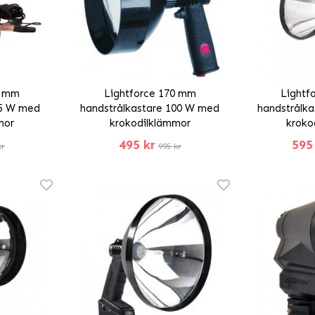
0 mm
Lightforce 170 mm
Lightf
75 W med
handstrålkastare 100 W med
handstrålk
mor
krokodilklämmor
kroko
495 kr
595
kr
995 kr