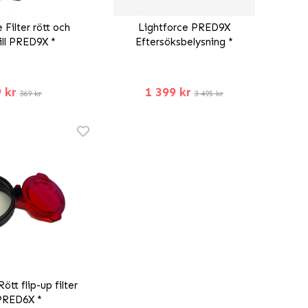
 Filter rött och
Lightforce PRED9X
ill PRED9X *
Eftersöksbelysning *
 kr
1 399 kr
369 kr
3 495 kr
ött flip-up filter
 PRED6X *