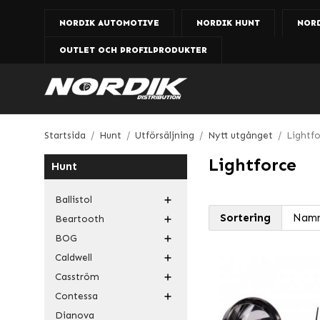
NORDIK AUTOMOTIVE
NORDIK HUNT
NOR
OUTLET OCH PROFILPRODUKTER
Startsida
/
Hunt
/
Utförsäljning
/
Nytt utgånget
/
Lightf
Lightforce
Hunt
Ballistol
Sortering
Beartooth
BOG
Caldwell
Casström
Contessa
Dianova