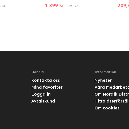
1 399 kr
209,
5 kr
3 295 kr
Handla
Information
Kontakta oss
Nyheter
Mina favoriter
Våra medarbet
Logga in
Om Nordik Distr
Avtalskund
Hitta återförsäl
Om cookies