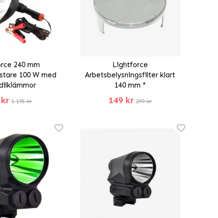
orce 240 mm
Lightforce
astare 100 W med
Arbetsbelysningsfilter klart
dilklämmor
140 mm *
 kr
149 kr
1 195 kr
299 kr