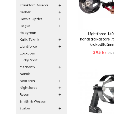
Frankford Arsenal
Gerber
Hawke Optics
Hogue
Hooyman
Lightforce 14
handstrålkastare 
Kalix Teknik
krokodilkläm
Lightforce
395 kr
Lockdown
695 
Lucky Shot
Mechanix
Nanuk
Nextorch
Nightforce
Rusan
Smith & Wesson
Stalon