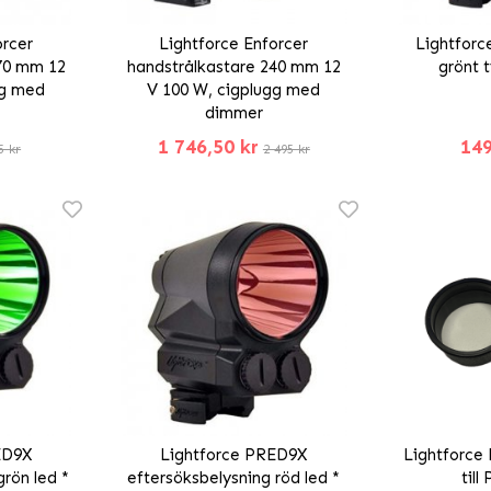
orcer
Lightforce Enforcer
Lightforce
70 mm 12
handstrålkastare 240 mm 12
grönt t
gg med
V 100 W, cigplugg med
dimmer
1 746,50 kr
149
5 kr
2 495 kr
ED9X
Lightforce PRED9X
Lightforce R
grön led *
eftersöksbelysning röd led *
till