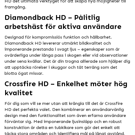
HD det ultimata verktyget för att skapa nya möjligheter till
framgång.
Diamondback HD – Pålitlig
arbetshäst för aktiva användare
Designad för kompromisslös funktion och hållbarhet.
Diamondback HD levererar utmärkt bildkvalitet och
imponerande prestanda i svagt ljus – egenskaper som är
ovärderliga under långa pass i skogen eller vid observationer
under sena kvällar. Det är din trogna allierade som hjälper dig
att upptäcka rörelser i skuggor och tät terräng som det
blotta ögat missar.
Crossfire HD – Enkelhet möter hög
kvalitet
För dig som vill se mer utan att krångla till det är Crossfire
HD det perfekta valet. Den kombinerar en användarvänlig
design med den funktionalitet som även erfarna användare
förväntar sig. Med imponerande ljusinsläpp och en robust
konstruktion är detta en tubkikare som gör det enkelt att
täcka stora områden och identifiera mål på långt avstånd,