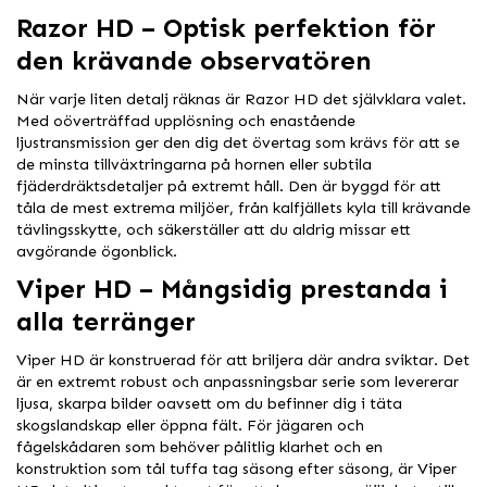
Razor HD – Optisk perfektion för
den krävande observatören
När varje liten detalj räknas är Razor HD det självklara valet.
Med oöverträffad upplösning och enastående
ljustransmission ger den dig det övertag som krävs för att se
de minsta tillväxtringarna på hornen eller subtila
fjäderdräktsdetaljer på extremt håll. Den är byggd för att
tåla de mest extrema miljöer, från kalfjällets kyla till krävande
tävlingsskytte, och säkerställer att du aldrig missar ett
avgörande ögonblick.
Viper HD – Mångsidig prestanda i
alla terränger
Viper HD är konstruerad för att briljera där andra sviktar. Det
är en extremt robust och anpassningsbar serie som levererar
ljusa, skarpa bilder oavsett om du befinner dig i täta
skogslandskap eller öppna fält. För jägaren och
fågelskådaren som behöver pålitlig klarhet och en
konstruktion som tål tuffa tag säsong efter säsong, är Viper