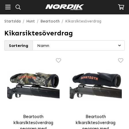
Startsida
/
Hunt
/
Beartooth
/
Kikarsiktesöverdrag
Kikarsiktesöverdrag
Sortering
Beartooth
Beartooth
kikarsiktesöverdrag
kikarsiktesöverdrag
neopren med
neopren med