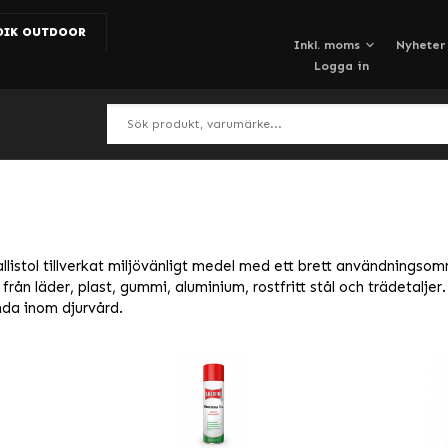
DIK OUTDOOR
Nyheter
Logga in
allistol tillverkat miljövänligt medel med ett brett användningso
t från läder, plast, gummi, aluminium, rostfritt stål och trädeta
nda inom djurvård.