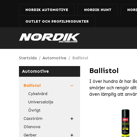
NORDIK AUTOMOTIVE
NORDIK HUNT
NOR
OUTLET OCH PROFILPRODUKTER
Startsida
/
Automotive
/
Ballistol
Ballistol
Automotive
I över hundra år har B
Ballistol
smörjer och rengör all
Cykelvård
även lämplig att anvä
Universalolja
Övrigt
Casström
Dianova
Gerber