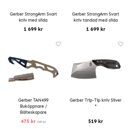
Gerber StrongArm Svart
Gerber StrongArm Svart
kniv med slida
kniv tandad med slida
1 699 kr
1 699 kr
Gerber TAN499
Gerber Trip-Tip kniv Silver
Buköppnare /
*
Bälteskapare
475 kr
519 kr
749 kr