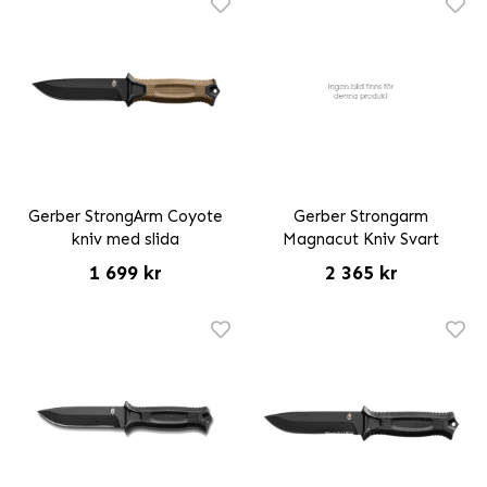
Gerber StrongArm Coyote
Gerber Strongarm
kniv med slida
Magnacut Kniv Svart
1 699 kr
2 365 kr