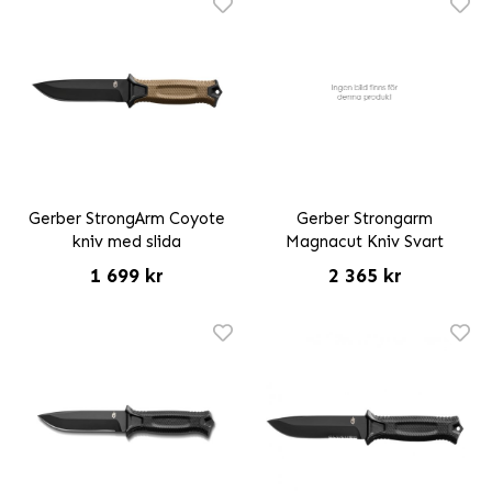
Gerber StrongArm Coyote
Gerber Strongarm
kniv med slida
Magnacut Kniv Svart
1 699 kr
2 365 kr