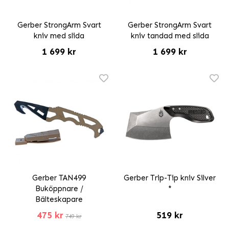
Gerber StrongArm Svart
Gerber StrongArm Svart
kniv med slida
kniv tandad med slida
1 699 kr
1 699 kr
Gerber TAN499
Gerber Trip-Tip kniv Silver
Buköppnare /
*
Bälteskapare
475 kr
519 kr
749 kr