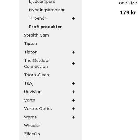
Ljuddämpare
one size
Mynningsbromsar
179 kr
Tillbehör
Profilprodukter
Stealth Cam
Tipsun
Tipton
The Outdoor
Connection
ThorroClean
TRAJ
Uovision
Varta
Vortex Optics
Warne
Wheeler
ZlideOn