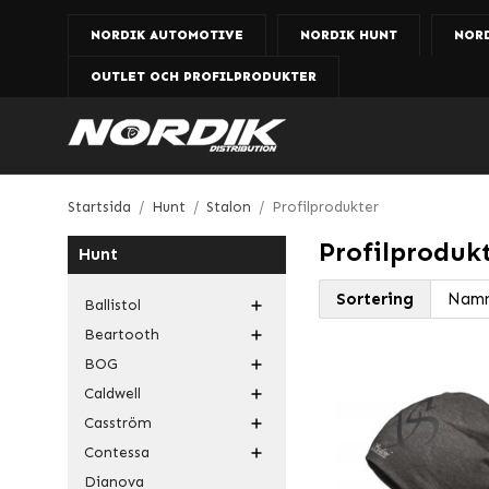
NORDIK AUTOMOTIVE
NORDIK HUNT
NOR
OUTLET OCH PROFILPRODUKTER
Startsida
/
Hunt
/
Stalon
/
Profilprodukter
Profilproduk
Hunt
Sortering
Ballistol
Beartooth
BOG
Caldwell
Casström
Contessa
Dianova