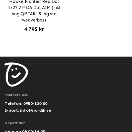
Hawke Frontier Red Dot
1x22 2 MOA Dot AIM (inkl
hög QR "AR" & låg std
weaverbas)
4 795 kr
Kontakta oss
Telefon: 0950-120 00
E-post:
info@nordik.se
Öppettider
Måndag 09.00-16.00