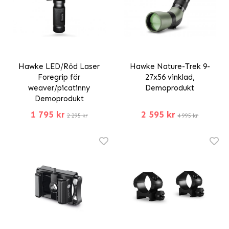
Hawke LED/Röd Laser
Hawke Nature-Trek 9-
Foregrip för
27x56 vinklad,
weaver/picatinny
Demoprodukt
Demoprodukt
1 795 kr
2 595 kr
2 295 kr
4 995 kr