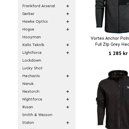
Frankford Arsenal
Gerber
Hawke Optics
Hogue
Hooyman
Vortex Anchor Poin
Full Zip Grey He
Kalix Teknik
Lightforce
1 285 kr
Lockdown
Lucky Shot
Mechanix
Nanuk
Nextorch
Nightforce
Rusan
Smith & Wesson
Stalon