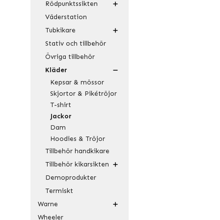
Rödpunktssikten
Väderstation
Tubkikare
Stativ och tillbehör
Övriga tillbehör
Kläder
Kepsar & mössor
Skjortor & Pikétröjor
T-shirt
Jackor
Dam
Hoodies & Tröjor
Tillbehör handkikare
Tillbehör kikarsikten
Demoprodukter
Termiskt
Warne
Wheeler