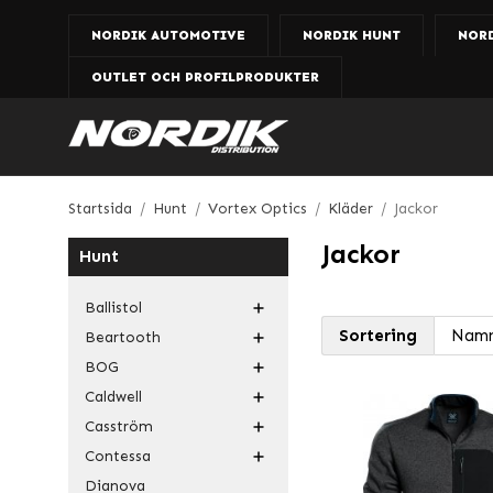
NORDIK AUTOMOTIVE
NORDIK HUNT
NOR
OUTLET OCH PROFILPRODUKTER
Startsida
/
Hunt
/
Vortex Optics
/
Kläder
/
Jackor
Jackor
Hunt
Ballistol
Sortering
Beartooth
BOG
Caldwell
Casström
Contessa
Dianova