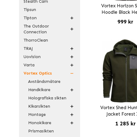
Stealth Cam
Vortex Horizon 
Tipsun
Hoodie Black H
Tipton
999 kr
The Outdoor
Connection
ThorroClean
TRAJ
Uovision
Varta
Vortex Optics
Avståndsmätare
Handkikare
Holografiska sikten
Kikarsikten
Vortex Shed Hunt
Jacket Forest
Montage
1 285 kr
Monokikare
Prismasikten