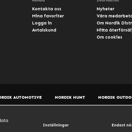
Handla
Information
Kontakta oss
Nyheter
Mina favoriter
Våra medarbet
Logga in
Om Nordik Distr
Avtalskund
Hitta återförsäl
Om cookies
ORDIK AUTOMOTIVE
NORDIK HUNT
NORDIK OUTDO
data
Inställningar
Endast nö