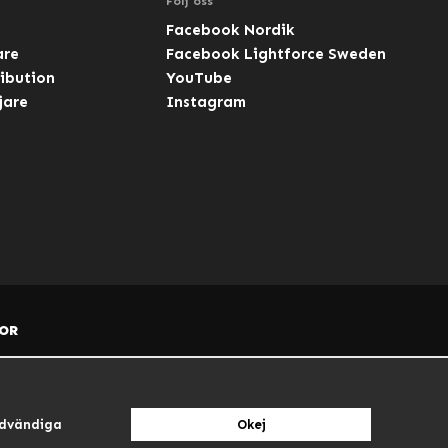
Följ oss
Facebook Nordik
are
Facebook Lightforce Sweden
ibution
YouTube
jare
Instagram
OR
dvändiga
Okej