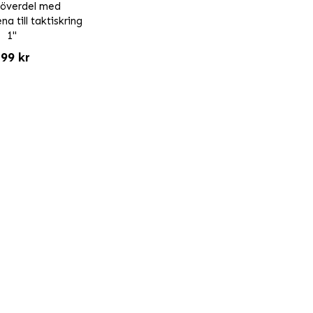
överdel med
na till taktiskring
1"
99 kr