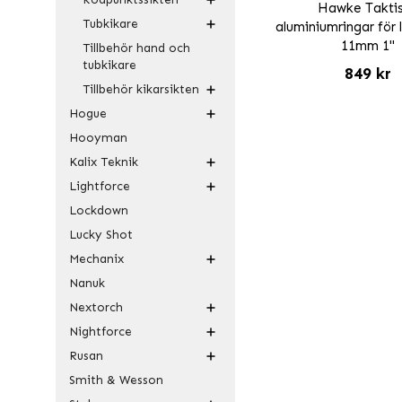
Hawke Takti
Tubkikare
aluminiumringar för 
11mm 1"
Tillbehör hand och
tubkikare
849 kr
Tillbehör kikarsikten
Hogue
Hooyman
Kalix Teknik
Lightforce
Lockdown
Lucky Shot
Mechanix
Nanuk
Nextorch
Nightforce
Rusan
Smith & Wesson