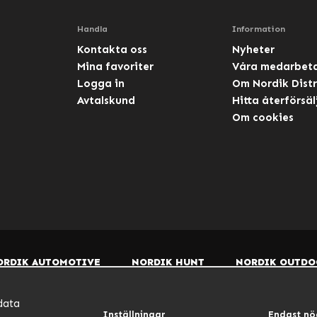
Handla
Information
Kontakta oss
Nyheter
Mina favoriter
Våra medarbet
Logga in
Om Nordik Distr
Avtalskund
Hitta återförsäl
Om cookies
ORDIK AUTOMOTIVE
NORDIK HUNT
NORDIK OUTDO
data
Inställningar
Endast nö