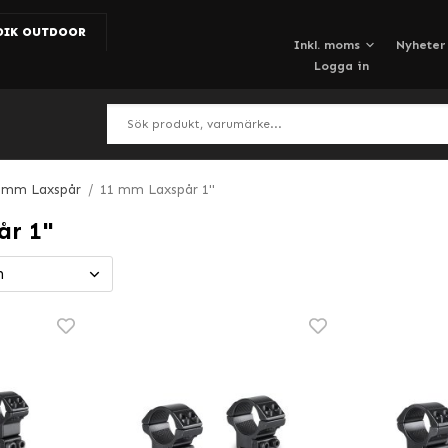
DIK OUTDOOR
Nyheter
Logga in
1mm Laxspår
/
11 mm Laxspår 1"
år 1"