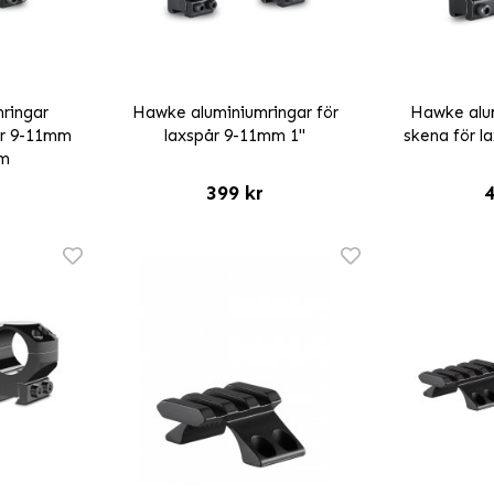
ringar
Hawke aluminiumringar för
Hawke alu
år 9-11mm
laxspår 9-11mm 1"
skena för l
mm
399 kr
4