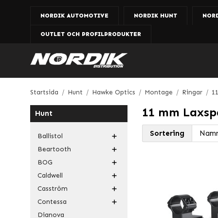
NORDIK AUTOMOTIVE
NORDIK HUNT
NOR
OUTLET OCH PROFILPRODUKTER
Startsida
/
Hunt
/
Hawke Optics
/
Montage
/
Ringar
/
1
11 mm Laxsp
Hunt
Sortering
Ballistol
Beartooth
BOG
Caldwell
Casström
Contessa
Dianova