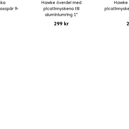
ska
Hawke överdel med
Hawke 
laxspår 9-
picatinnyskena till
picatinnyske
aluminiumring 1"
299 kr
2