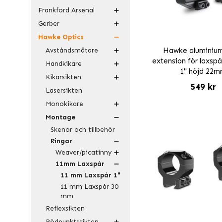
Frankford Arsenal
Gerber
Hawke Optics
Avståndsmätare
Hawke aluminium
extension för laxsp
Handkikare
1" höjd 22
Kikarsikten
549 kr
Lasersikten
Monokikare
Montage
Skenor och tillbehör
Ringar
Weaver/picatinny
11mm Laxspår
11 mm Laxspår 1"
11 mm Laxspår 30
mm
Reflexsikten
Rödpunktssikten