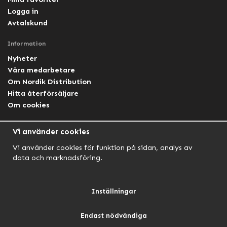
Logga in
Avtalskund
Information
Nyheter
Våra medarbetare
Om Nordik Distribution
Hitta återförsäljare
Om cookies
Följ oss
Vi använder cookies
Facebook Nordik
Vi använder cookies för funktion på sidan, analys av
Facebook Lightforce Sweden
data och marknadsföring.
YouTube
Instagram
Inställningar
Endast nödvändiga
NORDIK AUTOMOTIVE
NORDIK HUNT
NORDIK OUTDOOR