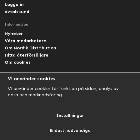
Logga in
Avtalskund
Information
Nyheter
Våra medarbetare
Om Nordik Distribution
Hitta återförsäljare
Om cookies
Följ oss
Vi använder cookies
Facebook Nordik
Vi använder cookies för funktion på sidan, analys av
Facebook Lightforce Sweden
data och marknadsföring.
YouTube
Instagram
Inställningar
Endast nödvändiga
NORDIK AUTOMOTIVE
NORDIK HUNT
NORDIK OUTDOOR