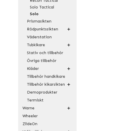
Recon Tactical
Solo Tactical
Solo
Prismasikten
Rödpunktssikten
Väderstation
Tubkikare
Stativ och tillbehör
Övriga tillbehör
Kläder
Tillbehör handkikare
Tillbehör kikarsikten
Demoprodukter
Termiskt
Warne
Wheeler
ZlideOn