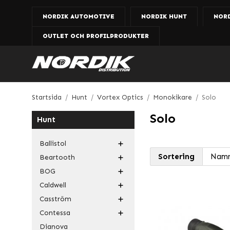
NORDIK AUTOMOTIVE
NORDIK HUNT
NOR
OUTLET OCH PROFILPRODUKTER
Startsida
/
Hunt
/
Vortex Optics
/
Monokikare
/
Solo
Solo
Hunt
Ballistol
Sortering
Beartooth
BOG
Caldwell
Casström
Contessa
Dianova