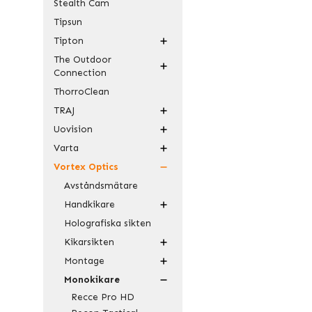
Stealth Cam
Tipsun
Tipton
The Outdoor
Connection
ThorroClean
TRAJ
Uovision
Varta
Vortex Optics
Avståndsmätare
Handkikare
Holografiska sikten
Kikarsikten
Montage
Monokikare
Recce Pro HD