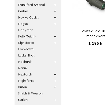
Frankford Arsenal
Gerber
Hawke Optics
Hogue
Hooyman
Vortex Solo 1
monokikar
Kalix Teknik
Lightforce
1 195 kr
Lockdown
Lucky Shot
Mechanix
Nanuk
Nextorch
Nightforce
Rusan
Smith & Wesson
Stalon