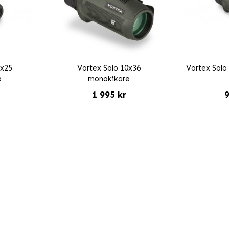
0x25
Vortex Solo 10x36
Vortex Solo
e
monokikare
1 995 kr
9