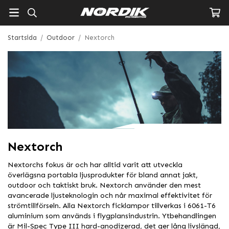
Startsida
/
Outdoor
/
Nextorch
Nextorch
Nextorchs fokus är och har alltid varit att utveckla
överlägsna portabla ljusprodukter för bland annat jakt,
outdoor och taktiskt bruk. Nextorch använder den mest
avancerade ljusteknologin och når maximal effektivitet för
strömtillförseln. Alla Nextorch ficklampor tillverkas i 6061-T6
aluminium som används i flygplansindustrin. Ytbehandlingen
är Mil-Spec Type III hard-anodizerad, det ger lång livslängd,