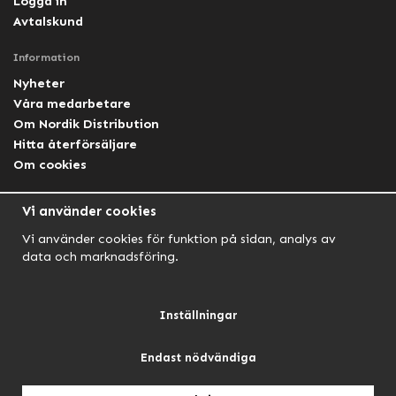
Logga in
Avtalskund
Information
Nyheter
Våra medarbetare
Om Nordik Distribution
Hitta återförsäljare
Om cookies
Följ oss
Vi använder cookies
Facebook Nordik
Vi använder cookies för funktion på sidan, analys av
Facebook Lightforce Sweden
data och marknadsföring.
YouTube
Instagram
Inställningar
Endast nödvändiga
NORDIK AUTOMOTIVE
NORDIK HUNT
NORDIK OUTDOOR