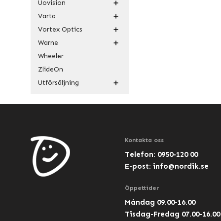
Uovision
Varta
Vortex Optics
Warne
Wheeler
ZlideOn
Utförsäljning
Kontakta oss
Telefon: 0950-120 00
E-post:
info@nordik.se
Öppettider
Måndag 09.00-16.00
Tisdag-Fredag 07.00-16.00