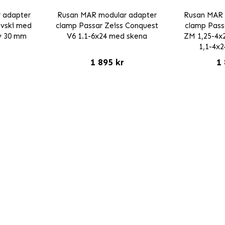
 adapter
Rusan MAR modular adapter
Rusan MAR 
ovski med
clamp Passar Zeiss Conquest
clamp Passa
v 30 mm
V6 1.1-6x24 med skena
ZM 1,25-4x2
1,1-4x
1 895 kr
1 