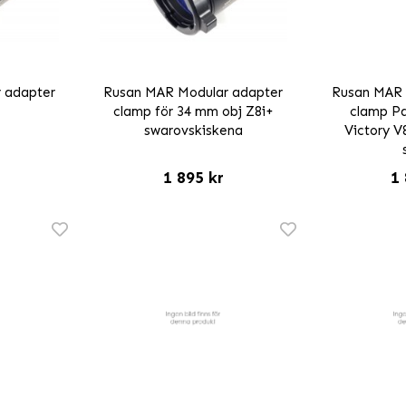
 adapter
Rusan MAR Modular adapter
Rusan MAR 
clamp för 34 mm obj Z8i+
clamp Pa
swarovskiskena
Victory V
1 895 kr
1 