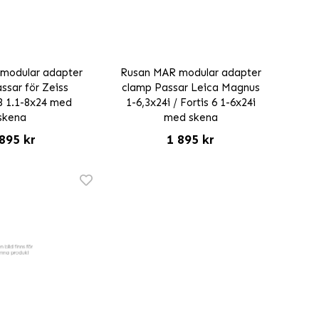
modular adapter
Rusan MAR modular adapter
ssar för Zeiss
clamp Passar Leica Magnus
8 1.1-8x24 med
1-6,3x24i / Fortis 6 1-6x24i
skena
med skena
895 kr
1 895 kr