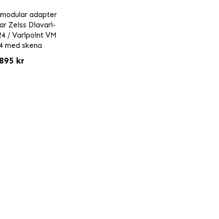
modular adapter
r Zeiss Diavari-
4 / Varipoint VM
24 med skena
895 kr