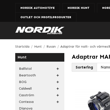
NORDIK AUTOMOTIVE
NORDIK HUNT
NOR
OUTLET OCH PROFILPRODUKTER
Startsida
/
Hunt
/
Rusan
/
Adaptrar för natt- och värmesi
Adaptrar MA
Hunt
Sortering
Ballistol
Beartooth
BOG
Caldwell
Casström
Contessa
Dianova