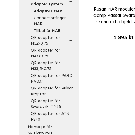
adapter system
Rusan MAR modular
Adaptrar MAR
clamp Passar Swar
Connectorringar
skena och objekti
MAR
Tillbehör MAR
1 895 kr
QR adapter för
M52x0,75
QR adapter för
M43x0,75
QR adapter för
M33,5x0,75
QR adapter för PARD
NV007
QR adapter för Pulsar
Krypton
QR adapter för
Swarovski TM35
QR adapter för ATN
PS40
Montage för
kombivapen