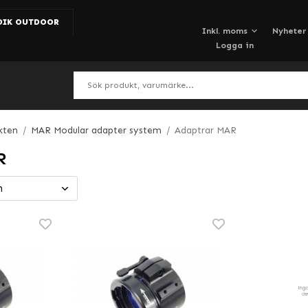
DIK OUTDOOR
Nyheter
Logga in
kten
/
MAR Modular adapter system
/
Adaptrar MAR
R