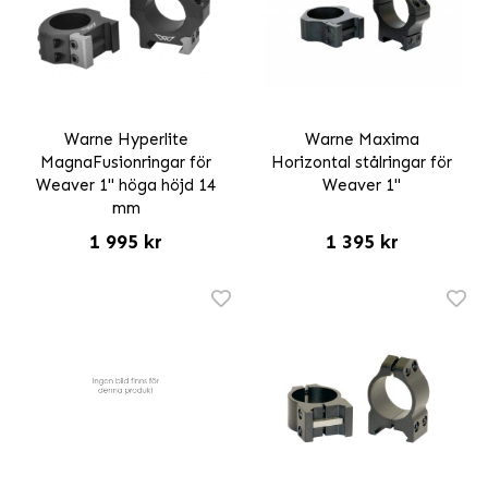
Warne Hyperlite
Warne Maxima
MagnaFusionringar för
Horizontal stålringar för
Weaver 1" höga höjd 14
Weaver 1"
mm
1 995 kr
1 395 kr