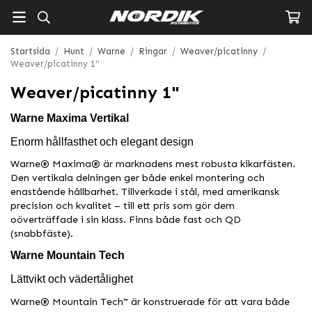
Startsida
/
Hunt
/
Warne
/
Ringar
/
Weaver/picatinny
/
Weaver/picatinny 1"
Weaver/picatinny 1"
Warne Maxima Vertikal
Enorm hållfasthet och elegant design
Warne® Maxima® är marknadens mest robusta kikarfästen.
Den vertikala delningen ger både enkel montering och
enastående hållbarhet. Tillverkade i stål, med amerikansk
precision och kvalitet – till ett pris som gör dem
oöverträffade i sin klass. Finns både fast och QD
(snabbfäste).
Warne Mountain Tech
Lättvikt och vädertålighet
Warne® Mountain Tech™ är konstruerade för att vara både