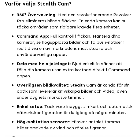
Varför välja Stealth Cam?
360° Övervakning:
Med den revolutionerande Revolver
Pro elimineras blinda fläckar. En enda kamera kan nu
täcka områden som tidigare krävde flera enheter.
Command App:
Full kontroll i fickan. Hantera dina
kameror, se högupplösta bilder och få push-notiser i
realtid via en av marknadens mest stabila och
användarvänliga appar.
Dela med hela jaktlaget:
Bjud enkelt in vänner att
följa din kamera utan extra kostnad direkt i Command
appen.
Överlägsen bildkvalitet:
Stealth Cam är kända för sin
optik som levererar knivskarpa bilder och video, även
under dygnets mörkaste timmar.
Enkel setup:
Tack vare inbyggt simkort och automatisk
nätverkskonfiguration är du igång på några minuter.
Högkvalitativa sensorer:
Minskar antalet tomma
bilder orsakade av vind och rörelse i grenar.