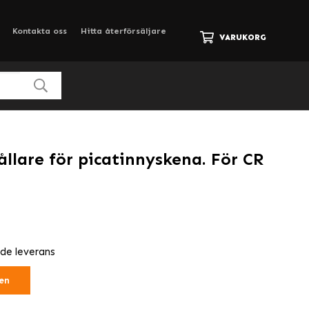
Kontakta oss
Hitta återförsäljare
VARUKORG
ållare för picatinnyskena. För CR
nde leverans
en