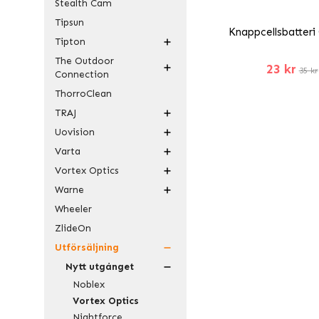
Stealth Cam
Tipsun
Knappcellsbatteri
Tipton
The Outdoor
23 kr
35 kr
Connection
ThorroClean
TRAJ
Uovision
Varta
Vortex Optics
Warne
Wheeler
ZlideOn
Utförsäljning
Nytt utgånget
Noblex
Vortex Optics
Nightforce