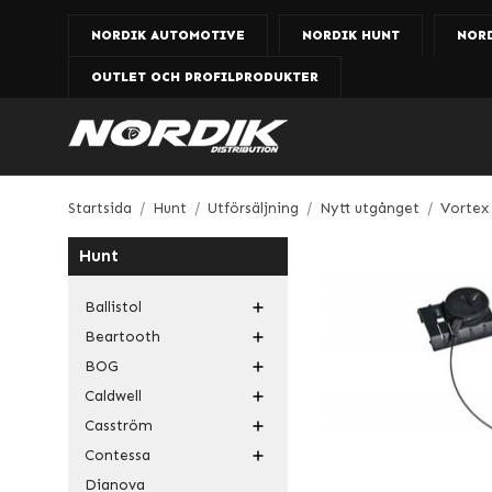
NORDIK AUTOMOTIVE
NORDIK HUNT
NOR
OUTLET OCH PROFILPRODUKTER
Startsida
/
Hunt
/
Utförsäljning
/
Nytt utgånget
/
Vortex
Hunt
Ballistol
Beartooth
BOG
Caldwell
Casström
Contessa
Dianova