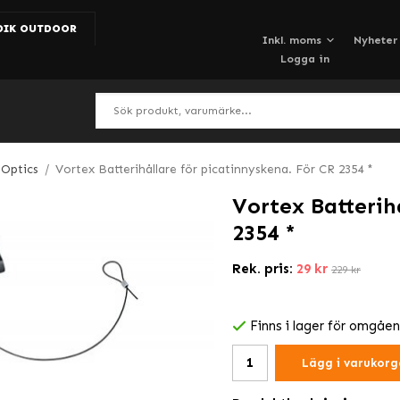
DIK OUTDOOR
Nyheter
Logga in
 Optics
/
Vortex Batterihållare för picatinnyskena. För CR 2354 *
Vortex Batterih
2354 *
Rek. pris:
29 kr
229 kr
Finns i lager för omgåe
Lägg i varukorg