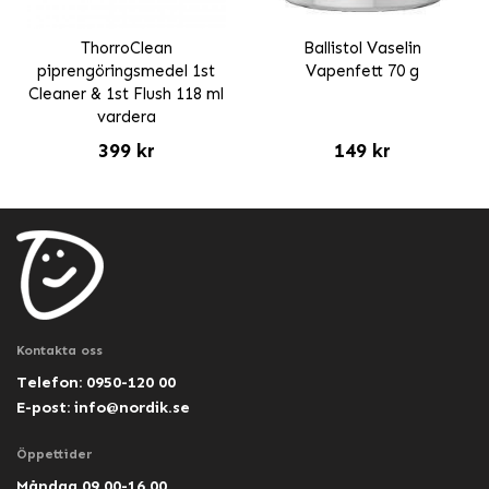
ThorroClean
Ballistol Vaselin
piprengöringsmedel 1st
Vapenfett 70 g
Cleaner & 1st Flush 118 ml
vardera
399 kr
149 kr
Kontakta oss
Telefon: 0950-120 00
E-post:
info@nordik.se
Öppettider
Måndag 09.00-16.00