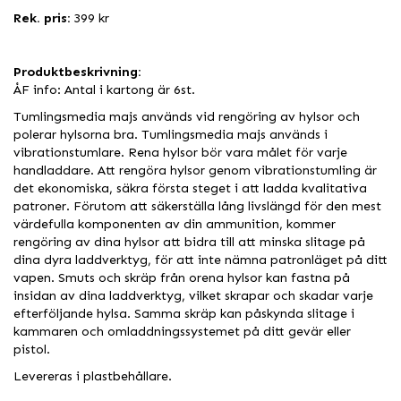
Rek. pris:
399 kr
Produktbeskrivning:
ÅF info: Antal i kartong är 6st.
Tumlingsmedia majs används vid rengöring av hylsor och
polerar hylsorna bra. Tumlingsmedia majs används i
vibrationstumlare. Rena hylsor bör vara målet för varje
handladdare. Att rengöra hylsor genom vibrationstumling är
det ekonomiska, säkra första steget i att ladda kvalitativa
patroner. Förutom att säkerställa lång livslängd för den mest
värdefulla komponenten av din ammunition, kommer
rengöring av dina hylsor att bidra till att minska slitage på
dina dyra laddverktyg, för att inte nämna patronläget på ditt
vapen. Smuts och skräp från orena hylsor kan fastna på
insidan av dina laddverktyg, vilket skrapar och skadar varje
efterföljande hylsa. Samma skräp kan påskynda slitage i
kammaren och omladdningssystemet på ditt gevär eller
pistol.
Levereras i plastbehållare.