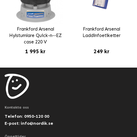
Frankford Arsenal
Frankford Arsenal
Hylstumlare Quick-n--EZ
Laddinfoetiketter
case 220 V
1 995 kr
249 kr
Kontakta oss
Telefon: 0950-120 00
E-post:
info@nordik.se
Öppettider