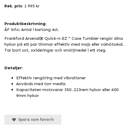
Rek. pris:
1 995 kr
Produktbeskrivning:
ÅF info: Antal i kartong 4st.
Frankford Arsenal® Quick-n-EZ ™ Case Tumbler rengör dina
hylsor på ett par timmar effektiv med majs eller valnötsskal.
Tar bort sot, oxideringar och smörjmedel i ett steg.
Detaljer:
Effektiv rengöring med vibrationer
Används med torr media
Kapaciteten motsvarar 350 .223rem hylsor eller 600
9mm hylsor
Spara som favorit