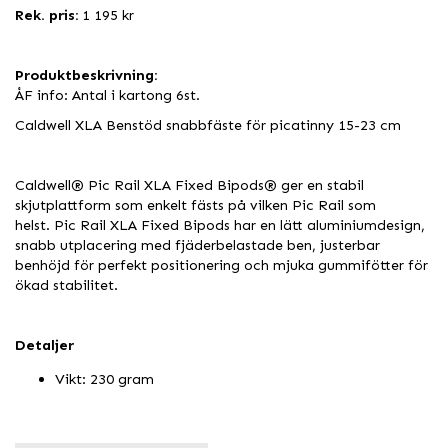
Rek. pris:
1 195 kr
Produktbeskrivning:
ÅF info: Antal i kartong 6st.
Caldwell XLA Benstöd snabbfäste för picatinny 15-23 cm
Caldwell® Pic Rail XLA Fixed Bipods® ger en stabil
skjutplattform som enkelt fästs på vilken Pic Rail som
helst. Pic Rail XLA Fixed Bipods har en lätt aluminiumdesign,
snabb utplacering med fjäderbelastade ben, justerbar
benhöjd för perfekt positionering och mjuka gummifötter för
ökad stabilitet.
Detaljer
Vikt: 230 gram