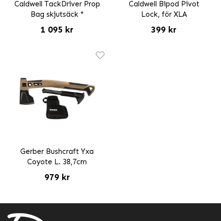
Caldwell TackDriver Prop
Caldwell Bipod Pivot
Bag skjutsäck *
Lock, för XLA
1 095 kr
399 kr
Gerber Bushcraft Yxa
Coyote L. 38,7cm
979 kr