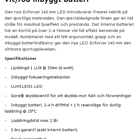
Den nya Enforcer 140 mm LED introducerar Fresnel-teknik på
den sportliga marknaden. Den specialdesignade linsen ger en tät
stråle för maximal ljuseffekt och prestanda. Det interna batteriet
har en körtid på över 2–4 timmar vid full effekt beroende på
modell. Kombinerat med ett lätt ergonomiskt grepp och en
inbyggd batteriindikator ger den nya LED Enforcer 140 mm den
ultimata sportupplevelsen.
Specifikationer
-
Ljuslängd 1 LUX @ 334m (6 watt)
-
Inbyggd fokuseringsmekanism
-
LUMILEDS LED
-
Gore® skyddsventil för att skydda mot fukt och föroreningar
-
Inbyggt batteri, 2-4 h drifttid + 1 h reservläge för slutlig
laddning @ 25°C
-
Laddningdstid max 2,5h
-
3 års garanti (exkl internt batteri)