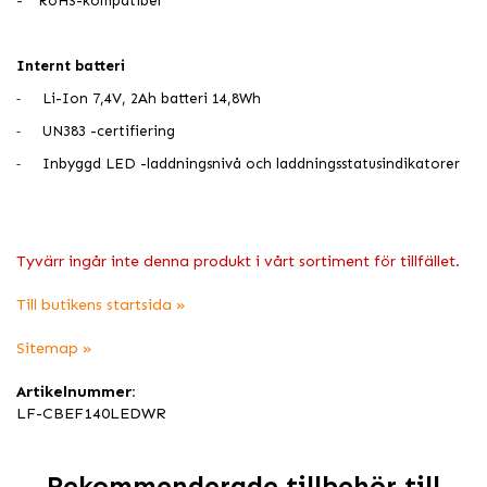
-
RoHS-kompatibel
Internt batteri
Li-Ion 7,4V, 2Ah batteri 14,8Wh
-
UN383 -certifiering
-
Inbyggd LED -laddningsnivå och laddningsstatusindikatorer
-
Tyvärr ingår inte denna produkt i vårt sortiment för tillfället.
Till butikens startsida »
Sitemap »
Artikelnummer:
LF-CBEF140LEDWR
Rekommenderade tillbehör till