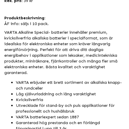
Rek. pris:
39 kr
Produktbeskrivning:
ÅF info: säljs i 10 pack.
VARTA Alkaline Special- batterier innehåller premium,
kvicksilverfria alkaliska batterier i specialformat, som är
idealiska för elektroniska enheter som kräver långvarig
energiförsörjning. Perfekt för att driva ditt dagliga
energibehov i applikationer som leksaker, medicintekniska
produkter, miniräknare, fjärrkontroller och många fler små
elektroniska enheter. Bästa kvalitet och varaktighet
garanterad.
VARTA erbjuder ett brett sortiment av alkaliska knapp-
och rundceller
Låg självurladdning och lång varaktighet
Kvicksilverfria
Utvecklade för stand-by och puls applikationer för
professionellt och hushållsbruk
VARTA batteriexpert sedan 1887
Garanterad hög prestanda och en förlängd
förvaringstid i upp till 3 år