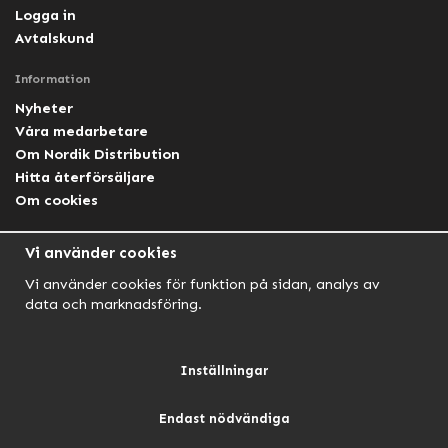
Logga in
Avtalskund
Information
Nyheter
Våra medarbetare
Om Nordik Distribution
Hitta återförsäljare
Om cookies
Följ oss
Vi använder cookies
Facebook Nordik
Vi använder cookies för funktion på sidan, analys av
Facebook Lightforce Sweden
data och marknadsföring.
YouTube
Instagram
Inställningar
Endast nödvändiga
NORDIK AUTOMOTIVE
NORDIK HUNT
NORDIK OUTDOOR