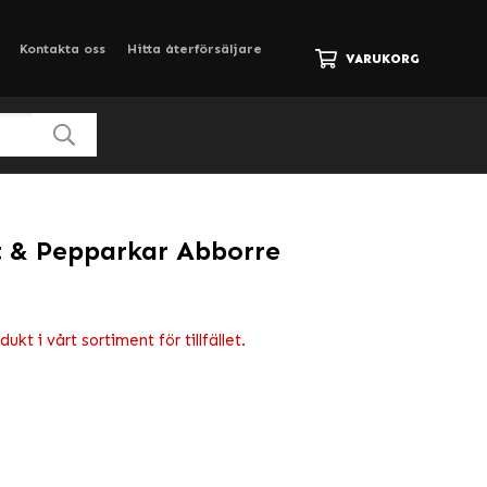
Kontakta oss
Hitta återförsäljare
VARUKORG
t & Pepparkar Abborre
kt i vårt sortiment för tillfället.