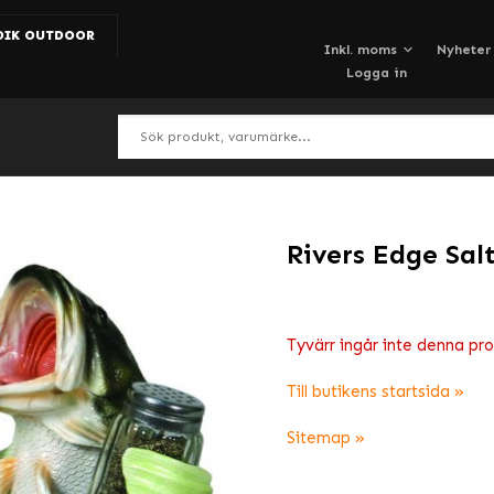
DIK OUTDOOR
Nyheter
Logga in
Rivers Edge Sal
Tyvärr ingår inte denna produ
Till butikens startsida »
Sitemap »