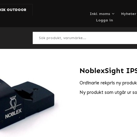
DIK OUTDOOR
Nyheter
Logga in
NoblexSight IPS
Ordinarie rekpris ny produ
Ny produkt som utgår ur s