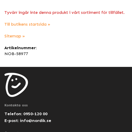
Tyvärr ingår inte denna produkt i vårt sortiment för tillfället.
Till butikens startsida »
Sitemap »
Artikelnummer:
NOB-58977
Kontakta oss
Telefon: 0950-120 00
E-post:
info@nordik.se