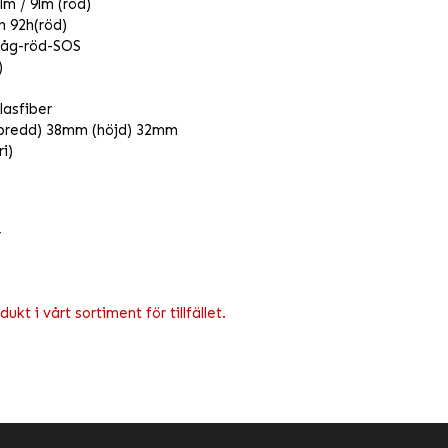
lm / 9lm (röd)
8h 92h(röd)
låg-röd-SOS
)
lasfiber
(bredd) 38mm (höjd) 32mm
ri)
r
kt i vårt sortiment för tillfället.