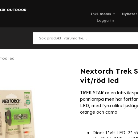
DIK OUTDOOR
Nyheter
Logga in
/röd led
Nextorch Trek S
vit/röd led
TREK STAR är en lättviktsp
pannlampa men har fortfara
LED, med fyra olika ljuslägen
orange och camo.
Diod: 1*vit LED, 2* r