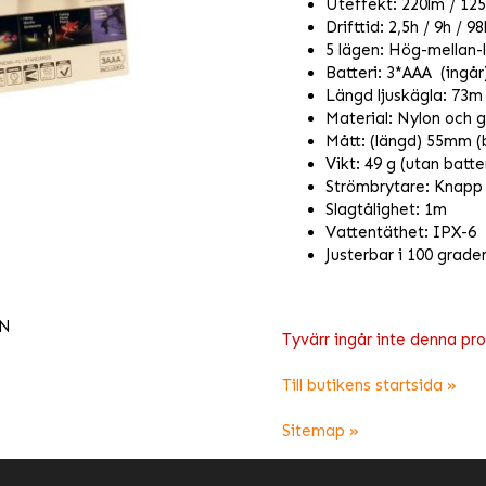
Uteffekt: 220lm / 125
Drifttid: 2,5h / 9h / 9
5 lägen: Hög-mellan-
Batteri: 3*AAA (ingår
Längd ljuskägla: 73m
Material: Nylon och g
Mått: (längd) 55mm 
Vikt: 49 g (utan batte
Strömbrytare: Knapp
Slagtålighet: 1m
Vattentäthet: IPX-6
Justerbar i 100 grade
EN
Tyvärr ingår inte denna produ
Till butikens startsida »
Sitemap »