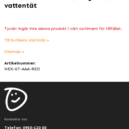
vattentät
Tyvärr ingår inte denna produkt i vårt sortiment för tillfället.
Till butikens startsida »
Sitemap »
Artikelnummer:
NEX-GT-AAA-RED
Kontakta oss
Telefon: 0950-120 00