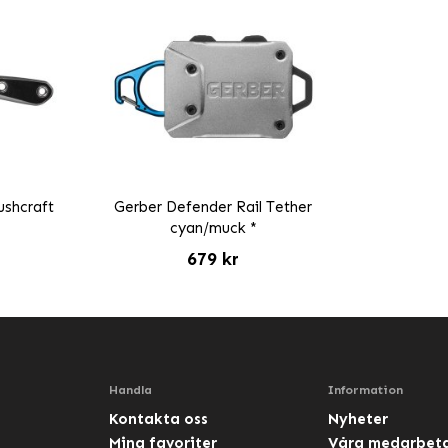
ushcraft
Gerber Defender Rail Tether
*
cyan/muck *
679 kr
Handla
Information
Kontakta oss
Nyheter
Mina favoriter
Våra medarbet