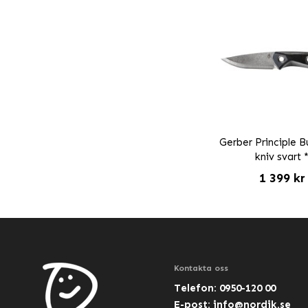
Gerber Principle B
kniv svart 
1 399 kr
Kontakta oss
Telefon: 0950-120 00
E-post:
info@nordik.se