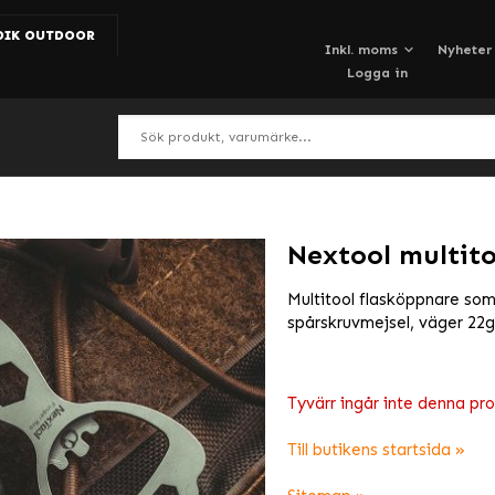
DIK OUTDOOR
Nyheter
Logga in
Nextool multito
Multitool flasköppnare som
spårskruvmejsel, väger 22
Tyvärr ingår inte denna produ
Till butikens startsida »