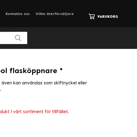
Kontakta oss
Hitta återförsäljare
VARUKORG
ol flasköppnare *
 även kan användas som skiftnyckel eller
g.
kt i vårt sortiment för tillfället.