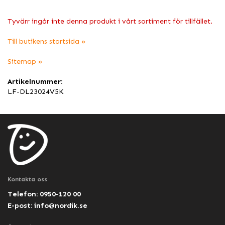
Tyvärr ingår inte denna produkt i vårt sortiment för tillfället.
Till butikens startsida »
Sitemap »
Artikelnummer:
LF-DL23024V5K
Kontakta oss
Telefon: 0950-120 00
E-post:
info@nordik.se