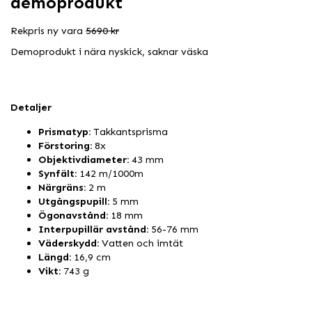
demoprodukt
Rekpris ny vara
5690 kr
Demoprodukt i nära nyskick, saknar väska
Detaljer
Prismatyp:
Takkantsprisma
Förstoring:
8x
Objektivdiameter:
43 mm
Synfält:
142 m/1000m
Närgräns:
2 m
Utgångspupill:
5 mm
Ögonavstånd:
18 mm
Interpupillär avstånd:
56-76 mm
Väderskydd:
Vatten och imtät
Längd:
16,9 cm
Vikt:
743 g