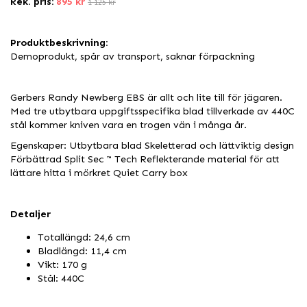
Rek. pris:
895 kr
1 125 kr
Produktbeskrivning:
Demoprodukt, spår av transport, saknar förpackning
Gerbers Randy Newberg EBS är allt och lite till för jägaren.
Med tre utbytbara uppgiftsspecifika blad tillverkade av 440C
stål kommer kniven vara en trogen vän i många år.
Egenskaper: Utbytbara blad Skeletterad och lättviktig design
Förbättrad Split Sec ™ Tech Reflekterande material för att
lättare hitta i mörkret Quiet Carry box
Detaljer
Totallängd: 24,6 cm
Bladlängd: 11,4 cm
Vikt: 170 g
Stål: 440C