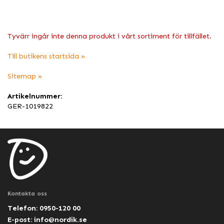
Tyvärr ingår inte denna produkt i vårt sortiment för tillfället.
Till butikens startsida »
Sitemap »
Artikelnummer:
GER-1019822
Kontakta oss
Telefon: 0950-120 00
E-post:
info@nordik.se