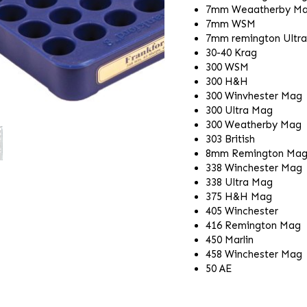
7mm Weaatherby M
7mm WSM
7mm remington Ultr
30-40 Krag
300 WSM
300 H&H
300 Winvhester Mag
300 Ultra Mag
300 Weatherby Mag
303 British
8mm Remington Ma
338 Winchester Mag
338 Ultra Mag
375 H&H Mag
405 Winchester
416 Remington Mag
450 Marlin
458 Winchester Mag
50 AE