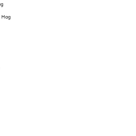
ag
a Mag
g