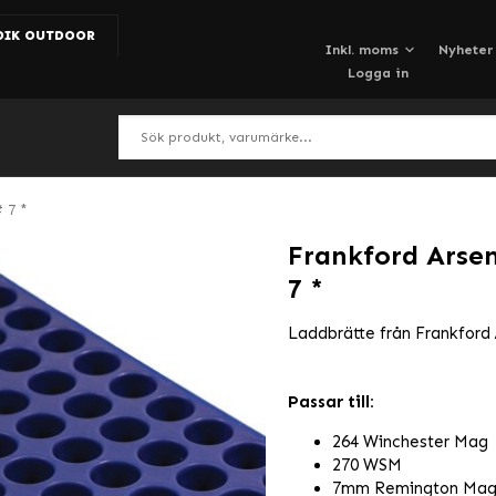
DIK OUTDOOR
Nyheter
Logga in
 7 *
Frankford Arsen
7 *
Laddbrätte från Frankford 
Passar till:
264 Winchester Mag
270 WSM
7mm Remington Ma