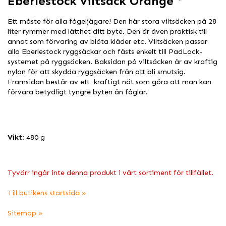
Eberlestock viltsäck Orange *
Ett måste för alla fågeljägare! Den här stora viltsäcken på 28
liter rymmer med lätthet ditt byte. Den är även praktisk till
annat som förvaring av blöta kläder etc. Viltsäcken passar
alla Eberlestock ryggsäckar och fästs enkelt till PadLock-
systemet på ryggsäcken. Baksidan på viltsäcken är av kraftig
nylon för att skydda ryggsäcken från att bli smutsig.
Framsidan består av ett kraftigt nät som göra att man kan
förvara betydligt tyngre byten än fåglar.
Vikt
: 480 g
Tyvärr ingår inte denna produkt i vårt sortiment för tillfället.
Till butikens startsida »
Sitemap »