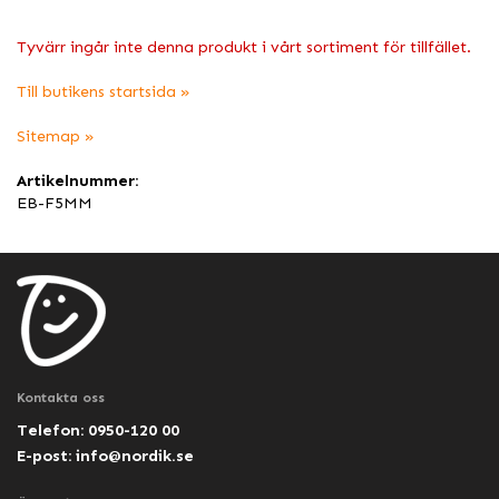
Tyvärr ingår inte denna produkt i vårt sortiment för tillfället.
Till butikens startsida »
Sitemap »
Artikelnummer:
EB-F5MM
Kontakta oss
Telefon: 0950-120 00
E-post:
info@nordik.se