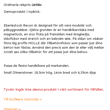
Ordinarie rekpris:
2495kr
Demoprodukt i nyskick.
Eberlestock Recon är designad för att vara modulär och
påbyggnadsbar. Själva grunden är en handkikarväska med
magnetlock, en stor ficka på framsidan med dragkedja,
sidofickor med stretch och en bekväm sele. På sidan om väskan
finns låg profils MOLLE där tillbehörsfickor som passar just dina
behov kan fästas. Använd den precis som den är eller välj mellan
totalt sex olika tillbehör för att passa just dina behov.
Passa de flesta handkikare på markanden.
Small Dimensioner: 18,5cm hög, 14cm bred och
6,35cm djup
Tyvärr ingår inte denna produkt i vårt sortiment för tillfället.
Till butikens startsida »
Sitemap »