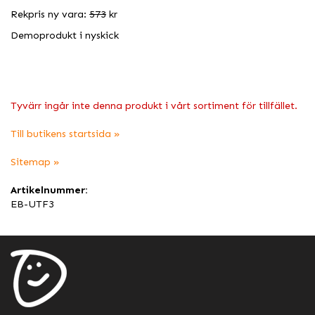
Rekpris ny vara:
573
kr
Demoprodukt i nyskick
Tyvärr ingår inte denna produkt i vårt sortiment för tillfället.
Till butikens startsida »
Sitemap »
Artikelnummer:
EB-UTF3