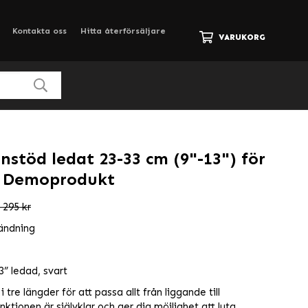
Kontakta oss
Hitta återförsäljare
VARUKORG
nstöd ledat 23-33 cm (9"-13") för
 Demoprodukt
 295 kr
ändning
” ledad, svart
 tre längder för att passa allt från liggande till
ktionen är självklar och ger dig möjlighet att luta