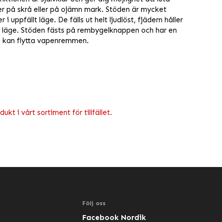
er på skrå eller på ojämn mark. Stöden är mycket
 i uppfällt läge. De fälls ut helt ljudlöst, fjädern håller
lt läge. Stöden fästs på rembygelknappen och har en
u kan flytta vapenremmen.
kt i vårt sortiment för tillfället.
Följ oss
Facebook Nordik