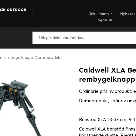
DIK OUTDOOR
Nyheter
Logga in
 för rembygelknapp Demoprodukt
Caldwell XLA Be
rembygelknapp
Ordinarie pris ny produkt:
1
Demoprodukt, spår av anv
Benstöd XLA 23-33 cm, 9-13
Caldwell XLA benstöd finns i
knästående skytte. Pivotfun