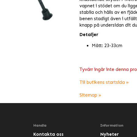
vapnet i stödet om du ligg
stabila och hålls av en fjäder
benen stadigt även i utfäl
knapp på undersidan dit d
Detaljer
Mått: 23-33cm
Tyvärr ingår inte denna produ
Till butikens startsida »
Sitemap »
Handla
Information
Kontakta oss
Nyheter