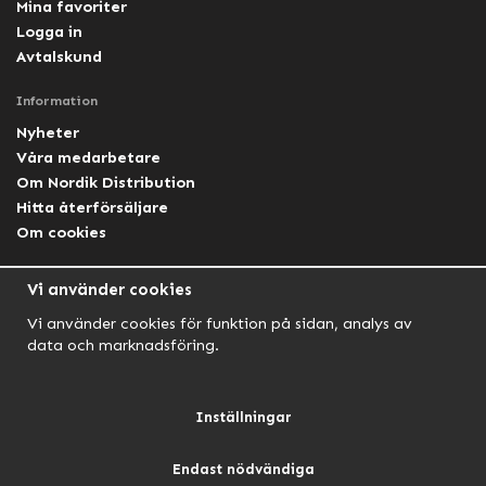
Mina favoriter
Logga in
Avtalskund
Information
Nyheter
Våra medarbetare
Om Nordik Distribution
Hitta återförsäljare
Om cookies
Följ oss
Vi använder cookies
Facebook Nordik
Vi använder cookies för funktion på sidan, analys av
Facebook Lightforce Sweden
data och marknadsföring.
YouTube
Instagram
Inställningar
Endast nödvändiga
NORDIK AUTOMOTIVE
NORDIK HUNT
NORDIK OUTDOOR